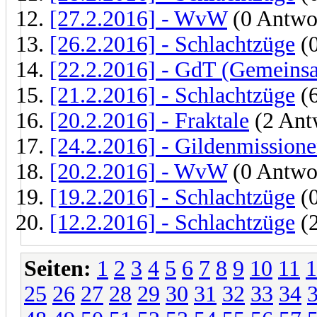
[27.2.2016] - WvW
(0 Antwo
[26.2.2016] - Schlachtzüge
(0
[22.2.2016] - GdT (Gemeinsa
[21.2.2016] - Schlachtzüge
(6
[20.2.2016] - Fraktale
(2 Ant
[24.2.2016] - Gildenmission
[20.2.2016] - WvW
(0 Antwo
[19.2.2016] - Schlachtzüge
(0
[12.2.2016] - Schlachtzüge
(2
Seiten:
1
2
3
4
5
6
7
8
9
10
11
1
25
26
27
28
29
30
31
32
33
34