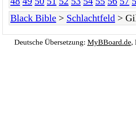
48
49
50
51
52
53
54
55
56
57
Black Bible
>
Schlachtfeld
> Gi
Deutsche Übersetzung:
MyBBoard.de
,