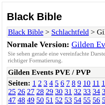
Black Bible
Black Bible
>
Schlachtfeld
> Gi
Normale Version:
Gilden E
Sie sehen gerade eine vereinfachte Darst
richtiger Formatierung.
Gilden Events PVE / PVP
Seiten:
1
2
3
4
5
6
7
8
9
10
11
25
26
27
28
29
30
31
32
33
34
47
48
49
50
51
52
53
54
55
56