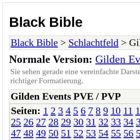
Black Bible
Black Bible
>
Schlachtfeld
> Gi
Normale Version:
Gilden E
Sie sehen gerade eine vereinfachte Darst
richtiger Formatierung.
Gilden Events PVE / PVP
Seiten:
1
2
3
4
5
6
7
8
9
10
11
25
26
27
28
29
30
31
32
33
34
47
48
49
50
51
52
53
54
55
56