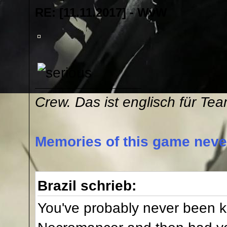
RE: [11.11.2017] - WvW
Crew. Das ist englisch für Te
Memories of this game never
Brazil schrieb:
You've probably never been k