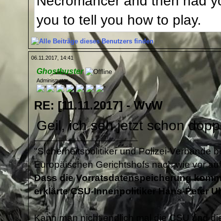
Necromancer and then had yo
you to tell you how to play.
06.11.2017, 14:41
Ghostbuster
Administrator
RE: [11.11.2017] - WvW
Geil, ich seh jetzt schon doppe
"Sicherheitspolitiker und Polizei-Verbände 
Europäischen Gerichtshofs nach wie vor auf
Dass die Vorratsdatenspeicherung kommt,
erklärte CSU-Innenpolitiker Hans-Peter U
Kann man nicht endlich mal die CSU und die