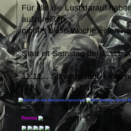
Für alle die Lust darauf ha
aufzureißen,
gibt es diese Woche einen ne
Start ist Samstag der 11.11.
11.11... Schnapszahl, klingt 
[BB].
06.11.2017, 13:15
Reema
Ugliest Ranger EU