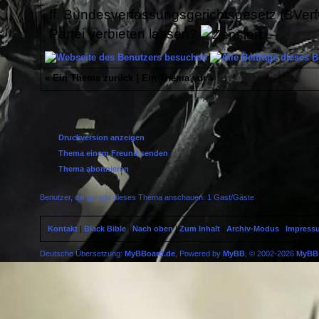
ff. Bundesverfassungsgerichtsgesetz (BVer
Partei verbieten lassen?
«
Ein Thema zurück
|
Ein Thema vor
»
Druckversion anzeigen
Thema einem Freund senden
Thema abonnieren
Benutzer, die gerade dieses Thema anschauen: 1 Gast/Gäste
Kontakt
|
Black Bible
|
Nach oben
|
Zum Inhalt
|
Archiv-Modus
|
Impress
Deutsche Übersetzung:
MyBBoard.de
, Powered by
MyBB
, © 2002-2026
MyBB