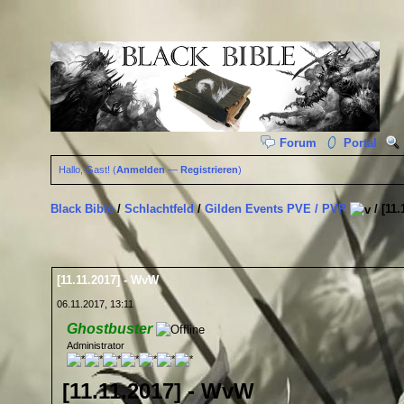
Forum
Portal
Hallo, Gast! (
Anmelden
—
Registrieren
)
Black Bible
/
Schlachtfeld
/
Gilden Events PVE / PVP
/
[11
[11.11.2017] - WvW
06.11.2017, 13:11
Ghostbuster
Administrator
[11.11.2017] - WvW