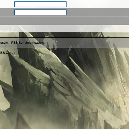
essum
|
RSS-Synchronisation
yBB Group
.