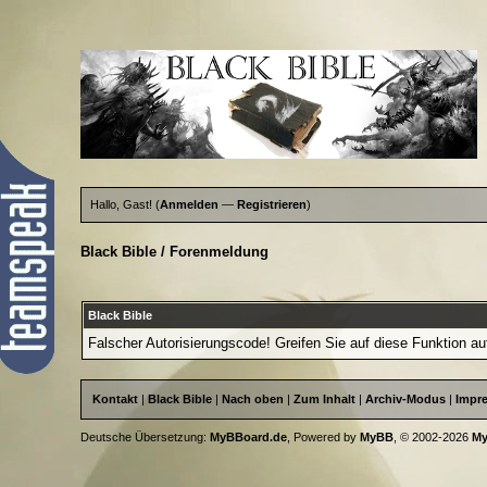
Hallo, Gast! (
Anmelden
—
Registrieren
)
Black Bible
/
Forenmeldung
Black Bible
Falscher Autorisierungscode! Greifen Sie auf diese Funktion au
Kontakt
|
Black Bible
|
Nach oben
|
Zum Inhalt
|
Archiv-Modus
|
Impr
Deutsche Übersetzung:
MyBBoard.de
, Powered by
MyBB
, © 2002-2026
M