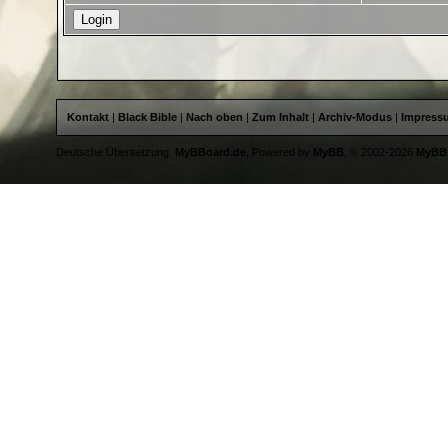
Kontakt
|
Black Bible
|
Nach oben
|
Zum Inhalt
|
Archiv-Modus
|
Impress
Deutsche Übersetzung:
MyBBoard.de
, Powered by
MyBB
, © 2002-2026
MyBB