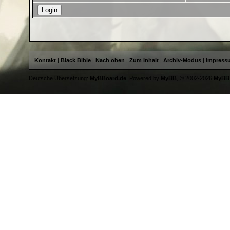
Kontakt
|
Black Bible
|
Nach oben
|
Zum Inhalt
|
Archiv-Modus
|
Impress
Deutsche Übersetzung:
MyBBoard.de
, Powered by
MyBB
, © 2002-2026
MyBB