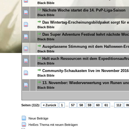
0 Bewertung(en) - 0
Black Bible
Nächste Woche startet die 14. PvP-Liga-Saison
0 Bewertung(en) - 0
Black Bible
Das Wintertag-Erscheinungsbildpaket sorgt für 
0 Bewertung(en) - 0
Black Bible
Das Super Adventure Festival kehrt nächste Wo
0 Bewertung(en) - 0
Black Bible
Ausgelassene Stimmung mit dem Halloween-Ers
0 Bewertung(en) - 0
Black Bible
Holt euch Ressourcen mit dem Expeditionsauftrag
0 Bewertung(en) - 0
Black Bible
Community-Schaukasten live im November 2016
0 Bewertung(en) - 0
Black Bible
13. November: Wiederverwertung von Runen und
0 Bewertung(en) - 0
Black Bible
Seiten (112):
« Zurück
1
...
57
58
59
60
61
...
112
W
Neue Beiträge
Heißes Thema mit neuen Beiträgen