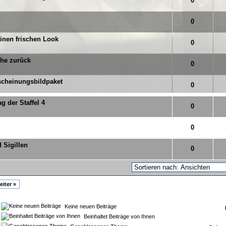
 von 5 durchschnittlich
1
2
3
4
5
0
 von 5 durchschnittlich
1
2
3
4
5
0
einen frischen Look
 von 5 durchschnittlich
1
2
3
4
5
0
che zurück
 von 5 durchschnittlich
1
2
3
4
5
0
cheinungsbildpaket
 von 5 durchschnittlich
1
2
3
4
5
0
 der Staffel 4
 von 5 durchschnittlich
1
2
3
4
5
0
 von 5 durchschnittlich
1
2
3
4
5
0
 Sigillen
 von 5 durchschnittlich
1
2
3
4
5
0
eiter »
Keine neuen Beiträge
Beinhaltet Beiträge von Ihnen