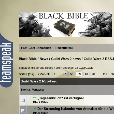
Hallo, Gast! (
Anmelden
—
Registrieren
)
Black Bible
/
News
/
Guild Wars 2 news
/
Guild Wars 2 RSS-
Benutzer, die gerade dieses Forum ansehen: 16 Gast/Gäste
Seiten (112):
« Zurück
1
...
57
58
59
60
61
...
112
W
Guild Wars 2 RSS-Feed
Thema
/
Verfasser
„Tagesanbruch“ ist verfügbar
0 Bewertung(en) - 0
Black Bible
Der Streaming-Kalender von ArenaNet für die W
0 Bewertung(en) - 0
Black Bible