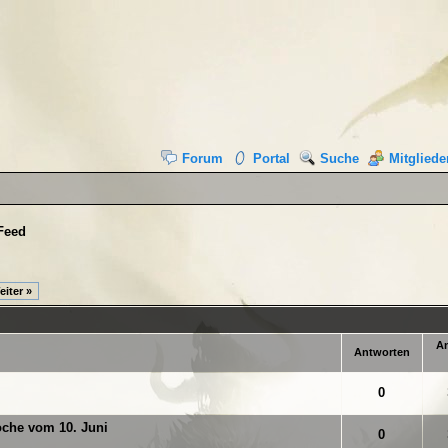
Forum
Portal
Suche
Mitgliede
Feed
eiter »
An
Antworten
 von 5 durchschnittlich
1
2
3
4
5
0
oche vom 10. Juni
 von 5 durchschnittlich
1
2
3
4
5
0