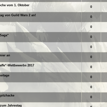
oche vom 1. Oktober
 von 5 durchschnittlich
1
2
3
4
5
0
ag von Guild Wars 2 an!
 von 5 durchschnittlich
1
2
3
4
5
0
 von 5 durchschnittlich
1
2
3
4
5
0
-Saga“
 von 5 durchschnittlich
1
2
3
4
5
0
 von 5 durchschnittlich
1
2
3
4
5
0
nier an
 von 5 durchschnittlich
1
2
3
4
5
0
affe“-Wettbewerbs 2017
 von 5 durchschnittlich
1
2
3
4
5
0
iertage
 von 5 durchschnittlich
1
2
3
4
5
0
 von 5 durchschnittlich
1
2
3
4
5
0
pitzhacke
 von 5 durchschnittlich
1
2
3
4
5
0
 zum Jahrestag