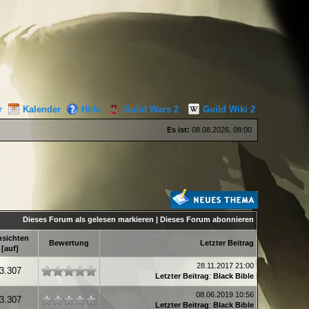
r
Kalender
Hilfe
Guild Wars 2
Guild Wiki 2
Es ist:
08.08.2026, 08:00
Dieses Forum als gelesen markieren
|
Dieses Forum abonnieren
sichten
Bewertung
Letzter Beitrag
[
auf
]
28.11.2017 21:00
3.307
Letzter Beitrag
:
Black Bible
08.06.2019 10:56
3.307
Letzter Beitrag
:
Black Bible