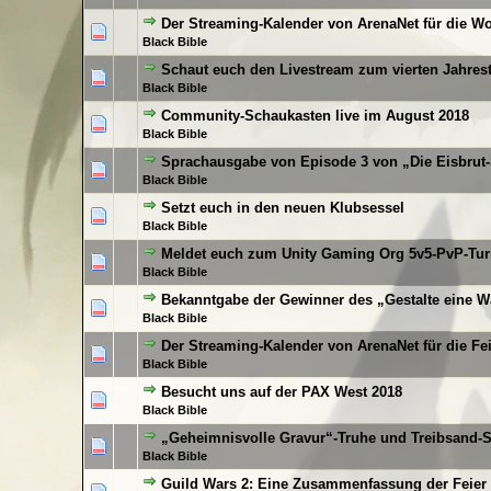
Der Streaming-Kalender von ArenaNet für die W
0 Bewertung(en) - 0
Black Bible
Schaut euch den Livestream zum vierten Jahrest
0 Bewertung(en) - 0
Black Bible
Community-Schaukasten live im August 2018
0 Bewertung(en) - 0
Black Bible
Sprachausgabe von Episode 3 von „Die Eisbrut
0 Bewertung(en) - 0
Black Bible
Setzt euch in den neuen Klubsessel
0 Bewertung(en) - 0
Black Bible
Meldet euch zum Unity Gaming Org 5v5-PvP-Tur
0 Bewertung(en) - 0
Black Bible
Bekanntgabe der Gewinner des „Gestalte eine W
0 Bewertung(en) - 0
Black Bible
Der Streaming-Kalender von ArenaNet für die Fe
0 Bewertung(en) - 0
Black Bible
Besucht uns auf der PAX West 2018
0 Bewertung(en) - 0
Black Bible
„Geheimnisvolle Gravur“-Truhe und Treibsand-S
0 Bewertung(en) - 0
Black Bible
Guild Wars 2: Eine Zusammenfassung der Feier