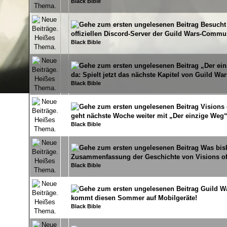
Black Bible
Besucht
0 Bewertung(en) - 0 von 5 durchschnittlich
1
2
3
4
5
offiziellen Discord-Server der Guild Wars-Commun
Black Bible
„Der ein
0 Bewertung(en) - 0 von 5 durchschnittlich
1
2
3
4
5
da: Spielt jetzt das nächste Kapitel von Guild War
Black Bible
Visions 
0 Bewertung(en) - 0 von 5 durchschnittlich
1
2
3
4
5
geht nächste Woche weiter mit „Der einzige Weg
Black Bible
Was bis
0 Bewertung(en) - 0 von 5 durchschnittlich
1
2
3
4
5
Zusammenfassung der Geschichte von Visions of 
Black Bible
Guild W
0 Bewertung(en) - 0 von 5 durchschnittlich
1
2
3
4
5
kommt diesen Sommer auf Mobilgeräte!
Black Bible