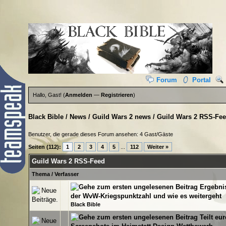
Forum
Portal
Hallo, Gast! (
Anmelden
—
Registrieren
)
Black Bible
/
News
/
Guild Wars 2 news
/
Guild Wars 2 RSS-Fe
Benutzer, die gerade dieses Forum ansehen: 4 Gast/Gäste
Seiten (112):
1
2
3
4
5
...
112
Weiter »
Guild Wars 2 RSS-Feed
Thema
/
Verfasser
Ergebnis
0 Bewertung(en) - 0 von 5 durchschnittlich
1
2
3
4
5
der WvW-Kriegspunktzahl und wie es weitergeht
Black Bible
Teilt eu
0 Bewertung(en) - 0 von 5 durchschnittlich
1
2
3
4
5