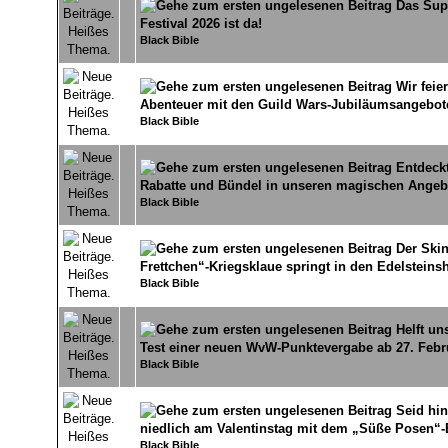
Das Sup
0 Bewertung(en) - 0 von 5 durchschnittlich
1
2
3
4
5
Festival 2026 ist da!
Black Bible
Wir feie
0 Bewertung(en) - 0 von 5 durchschnittlich
1
2
3
4
5
Abenteuer mit den Guild Wars-Jubiläumsangebot
Black Bible
Entdeckt
0 Bewertung(en) - 0 von 5 durchschnittlich
1
2
3
4
5
Rabatte und Bündel in unseren magischen Angeb
Black Bible
Der Skin
0 Bewertung(en) - 0 von 5 durchschnittlich
1
2
3
4
5
Frettchen“-Kriegsklaue springt in den Edelsteins
Black Bible
Helft un
0 Bewertung(en) - 0 von 5 durchschnittlich
1
2
3
4
5
Test einer neuen WvW-Punktevergabe ab 27. Febr
Black Bible
Seid hi
0 Bewertung(en) - 0 von 5 durchschnittlich
1
2
3
4
5
niedlich am Valentinstag mit dem „Süße Posen“-
Black Bible