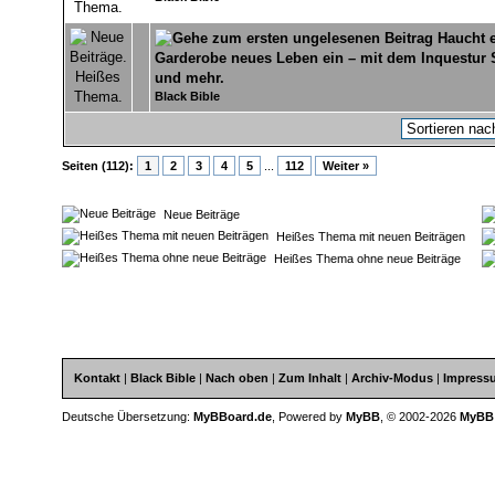
Haucht 
Garderobe neues Leben ein – mit dem Inquestur 
0 Bewertung(en) - 0 von 5 durchschnittlich
1
2
3
4
5
und mehr.
Black Bible
Seiten (112):
1
2
3
4
5
...
112
Weiter »
Neue Beiträge
Heißes Thema mit neuen Beiträgen
Heißes Thema ohne neue Beiträge
Kontakt
|
Black Bible
|
Nach oben
|
Zum Inhalt
|
Archiv-Modus
|
Impress
Deutsche Übersetzung:
MyBBoard.de
, Powered by
MyBB
, © 2002-2026
MyBB