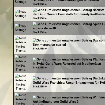
Screenshots im Heimstatt-Design-Wettbewerb
Black Bible
Nächste 
0 Bewertung(en) - 0 von 5 durchschnittlich
1
2
3
4
5
der Guild Wars 2 Heimstatt-Community-Wettbewe
Black Bible
Spielt G
0 Bewertung(en) - 0 von 5 durchschnittlich
1
2
3
4
5
so, wie ihr wollt
Black Bible
Das son
0 Bewertung(en) - 0 von 5 durchschnittlich
1
2
3
4
5
Sommersparen startet!
Black Bible
Plattfor
0 Bewertung(en) - 0 von 5 durchschnittlich
1
2
3
4
5
in Tyria: Guild Wars Reforged auf Mobilgeräten
Black Bible
Die Zuku
0 Bewertung(en) - 0 von 5 durchschnittlich
1
2
3
4
5
Guild Wars-Franchise: Unser Engagement für Tyri
Black Bible
Wir feie
0 Bewertung(en) - 0 von 5 durchschnittlich
1
2
3
4
5
Ankündigung von Guild Wars 3