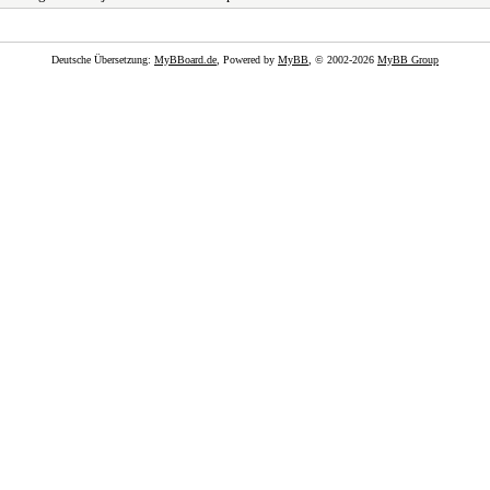
Deutsche Übersetzung:
MyBBoard.de
, Powered by
MyBB
, © 2002-2026
MyBB Group