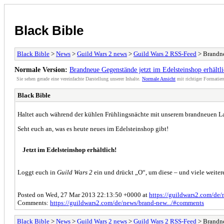
Black Bible
Black Bible
>
News
>
Guild Wars 2 news
>
Guild Wars 2 RSS-Feed
> Brandne
Normale Version:
Brandneue Gegenstände jetzt im Edelsteinshop erhältli
Sie sehen gerade eine vereinfachte Darstellung unserer Inhalte.
Normale Ansicht
mit richtiger Formatier
Black Bible
Haltet auch während der kühlen Frühlingsnächte mit unserem brandneuen Lag
Seht euch an, was es heute neues im Edelsteinshop gibt!
Jetzt im Edelsteinshop erhältlich!
Loggt euch in
Guild Wars 2
ein und drückt „O“, um diese – und viele weite
Posted on Wed, 27 Mar 2013 22:13:50 +0000 at
https://guildwars2.com/de/
Comments:
https://guildwars2.com/de/news/brand-new.../#comments
Black Bible
>
News
>
Guild Wars 2 news
>
Guild Wars 2 RSS-Feed
> Brandne