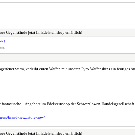
ue Gegenstände jetzt im Edelsteinshop erhältlich!
ch!
ung.
erfeuer warm, verleiht euren Waffen mit unseren Pyro-Waffenskins ein feuriges A
re fantastische – Angebote im Edelsteinshop der Schwarzlöwen-Handelsgesellschaft
news/brand-new...store-now/
ue Gegenstände jetzt im Edelsteinshop erhältlich!