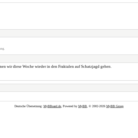
ung.
nnen wir diese Woche wieder in den Fraktalen auf Schatzjagd gehen.
Deutsche Übersetzung:
MyBBoard.de
, Powered by
MyBB
, © 2002-2026
MyBB Group